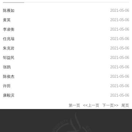
陈雁如
2021-05-06
黄英
2021-05-06
李凌衡
2021-05-06
任兆瑞
2021-05-06
朱克岩
2021-05-06
邹益民
2021-05-06
张鹍
2021-05-06
陈俊杰
2021-05-06
许田
2021-05-06
康毅滨
2021-05-06
第一页
<<上一页
下一页>>
尾页